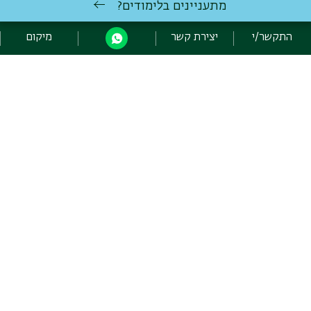
מתעניינים בלימודים?
תאריך עדכון אחרון : 03/08/2026
התקשר/י
יצירת קשר
מיקום
כניסה לעורכי האתר
כל הזכויות שמורות למכון הגבוה לתורה, אוניברסיטת בר אילן, רמת גן
5290002 | טלפון: 03-5318479 | פקס: 03-7384023
יצירת קשר
פיתוח:
אגף תקשוב, אוניברסיטת בר-אילן
הצהרת נגישות
מדיניות פרטיות
אקדימה בר-אילן