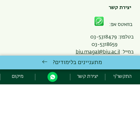
יצירת קשר
בוואטס אפ:
בטלפון: 03-5318479
03-5318659
במייל:
biu.magal@biu.ac.il
מתעניינים בלימודים?
תאריך עדכון אחרון : 20/06/2024
התקשר/י
יצירת קשר
מיקום
כניסה לעורכי האתר
כל הזכויות שמורות למכון הגבוה לתורה, אוניברסיטת בר אילן, רמת גן