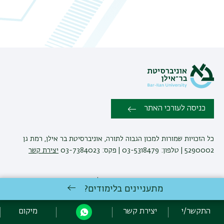
כניסה לעורכי האתר
כל הזכויות שמורות למכון הגבוה לתורה, אוניברסיטת בר אילן, רמת גן
5290002 | טלפון: 03-5318479 | פקס: 03-7384023
יצירת קשר
פיתוח:
אגף תקשוב, אוניברסיטת בר-אילן
מתעניינים בלימודים?
הצהרת נגישות
מדיניות פרטיות
אקדימה בר-אילן
התקשר/י
יצירת קשר
מיקום